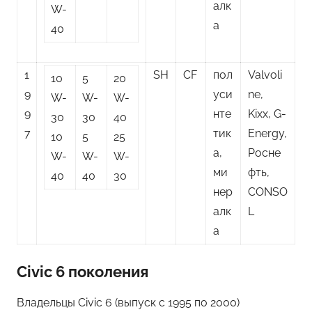
алк
W-
а
40
1
SH
CF
пол
Valvoli
10
5
20
9
уси
ne,
W-
W-
W-
9
нте
Kixx, G-
30
30
40
7
тик
Energy,
10
5
25
а,
Росне
W-
W-
W-
ми
фть,
40
40
30
нер
CONSO
алк
L
а
Civic 6 поколения
Владельцы Civic 6 (выпуск с 1995 по 2000)