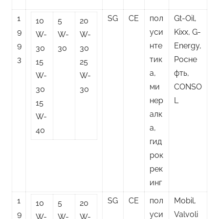
1
SG
CE
пол
Gt-Oil,
10
5
20
9
уси
Kixx, G-
W-
W-
W-
9
нте
Energy,
30
30
30
3
тик
Росне
15
25
а,
фть,
W-
W-
ми
CONSO
30
30
нер
L
15
алк
W-
а,
40
гид
рок
рек
инг
1
SG
CE
пол
Mobil,
10
5
20
9
уси
Valvoli
W-
W-
W-