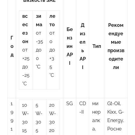
Вязкость SAE
вс
зи
ле
ес
ма
то
Д
Реком
Бе
ез
от
от
из
ендуе
Г
нз
он
-35
0
ел
мые
о
ин
Тип
от
до
до
ь
произв
д
AP
+25
0
+3
AP
одите
I
до
°C
5
I
ли
-25
°C
°C
1
SG
CD
ми
Gt-Oil,
10
5
20
9
-II
нер
Kixx, G-
W-
W-
W-
9
алк
Energy,
30
30
30
1
а,
Росне
15
5
20