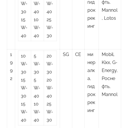
гид
фть,
W-
W-
W-
рок
Mannol
30
40
40
рек
, Lotos
15
10
25
инг
W-
W-
W-
40
40
30
1
SG
CE
ми
Mobil,
10
5
20
9
нер
Kixx, G-
W-
W-
W-
9
алк
Energy,
30
30
30
2
а,
Росне
15
5
20
гид
фть,
W-
W-
W-
рок
Mannol
30
40
40
рек
15
10
25
инг
W-
W-
W-
40
40
30