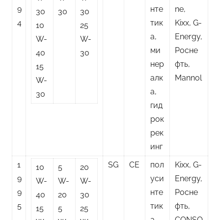
9
нте
ne,
30
30
30
4
тик
Kixx, G-
10
25
а,
Energy,
W-
W-
ми
Росне
40
30
нер
фть,
15
алк
Mannol
W-
а,
30
гид
рок
рек
инг
1
SG
CE
пол
Kixx, G-
10
5
20
9
уси
Energy,
W-
W-
W-
9
нте
Росне
40
20
30
5
тик
фть,
15
5
25
а,
CONSO