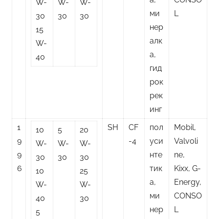
W-
W-
W-
ми
L
30
30
30
нер
15
алк
W-
а,
40
гид
рок
рек
инг
1
SH
CF
пол
Mobil,
10
5
20
9
-4
уси
Valvoli
W-
W-
W-
9
нте
ne,
30
30
30
6
тик
Kixx, G-
10
25
а,
Energy,
W-
W-
ми
CONSO
40
30
нер
L
5