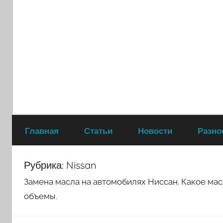
Перейти
к
содержимому
Главная
Статьи
Новости
Разно
Рубрика:
Nissan
Замена масла на автомобилях Ниссан. Какое масл
объемы.