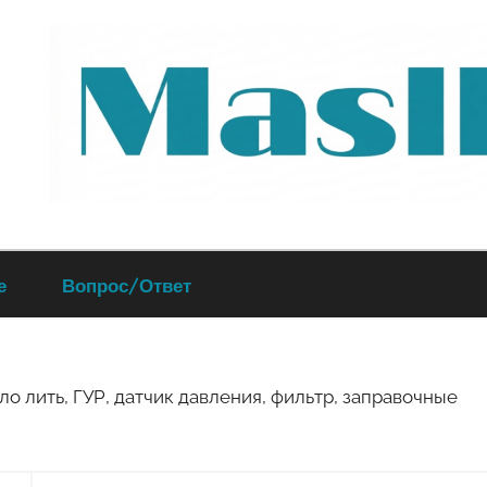
Руководство
е
Вопрос/Ответ
по
обслуживанию
о лить, ГУР, датчик давления, фильтр, заправочные
вашего