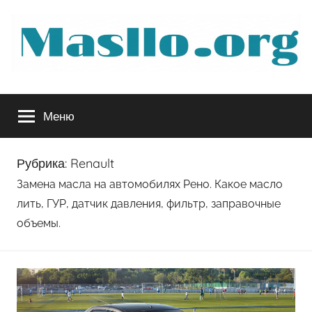
Перейти
к
содержимому
Руководство
Меню
по
обслуживанию
Рубрика:
Renault
Замена масла на автомобилях Рено. Какое масло
вашего
лить, ГУР, датчик давления, фильтр, заправочные
объемы.
авто