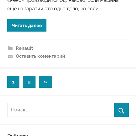
«Рено» производится одинаково. Если машина
еще на гаратии это одно дело, но если
Читать далее
Renault
Оставить коментарий
Пагинация
Следующие
1
2
»
записи
записей
Рубрики