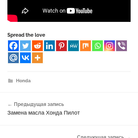
Spread the love
Honda
Навигация
Предыдущая запись
по
Замена масла Хонда Пилот
записям
Следующая запись