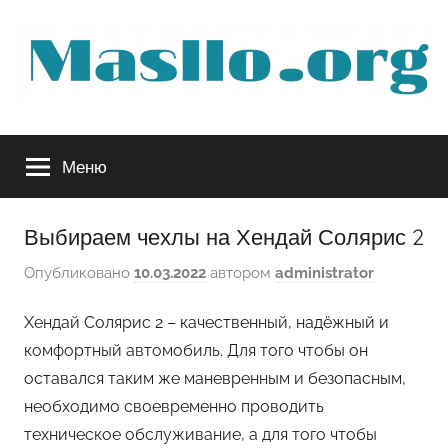
Перейти
к
содержимому
Руководство
Меню
по
обслуживанию
Выбираем чехлы на Хендай Солярис 2
Опубликовано
10.03.2022
автором
administrator
вашего
Хендай Солярис 2 – качественный, надёжный и
авто
комфортный автомобиль. Для того чтобы он
оставался таким же маневренным и безопасным,
необходимо своевременно проводить
техническое обслуживание, а для того чтобы