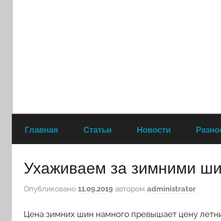
Перейти
к
содержимому
Главная
Статьи
Новости
Разно
Ухаживаем за зимними ш
Опубликовано
11.09.2019
автором
administrator
Цена зимних шин намного превышает цену летни