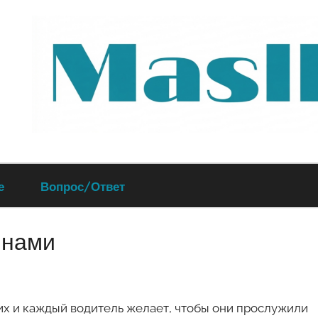
Руководство
е
Вопрос/Ответ
по
инами
обслуживанию
вашего
х и каждый водитель желает, чтобы они прослужили