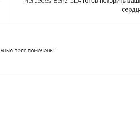
у
Mercedes-Benz GLA готов покорить ваш
сердц
льные поля помечены
*