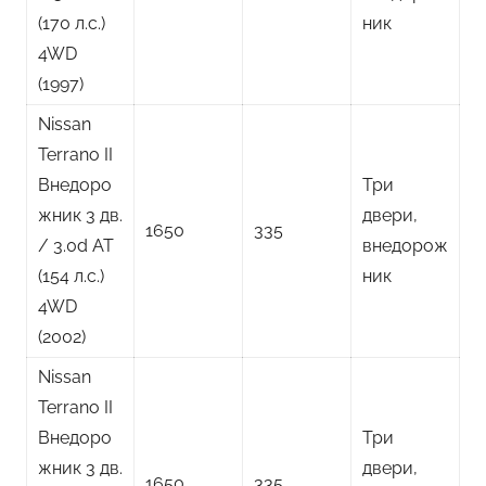
(170 л.с.)
ник
4WD
(1997)
Nissan
Terrano II
Внедоро
Три
жник 3 дв.
двери,
1650
335
/ 3.0d AT
внедорож
(154 л.с.)
ник
4WD
(2002)
Nissan
Terrano II
Внедоро
Три
жник 3 дв.
двери,
1650
335