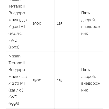
Terrano II
Внедоро
Пять
жник 5 дв.
дверей,
1900
115
/ 3.0d AT
внедорож
(154 л.с.)
ник
4WD
(2002)
Nissan
Terrano II
Внедоро
Пять
жник 5 дв.
дверей,
1900
115
/ 2.7d MT
внедорож
(125 л.с.)
ник
4WD
(1996)