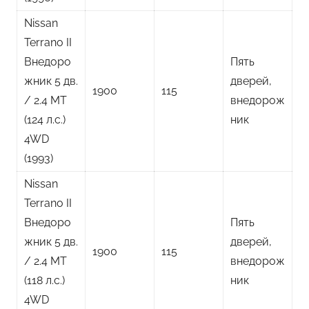
Nissan
Terrano II
Внедоро
Пять
жник 5 дв.
дверей,
1900
115
/ 2.4 MT
внедорож
(124 л.с.)
ник
4WD
(1993)
Nissan
Terrano II
Внедоро
Пять
жник 5 дв.
дверей,
1900
115
/ 2.4 MT
внедорож
(118 л.с.)
ник
4WD