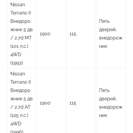
Nissan
Terrano II
Внедоро
Пять
жник 5 дв.
дверей,
1900
115
/ 2.7d MT
внедорож
(101 л.с.)
ник
4WD
(1993)
Nissan
Terrano II
Внедоро
Пять
жник 5 дв.
дверей,
1900
115
/ 2.7d AT
внедорож
(125 л.с.)
ник
4WD
(1996)