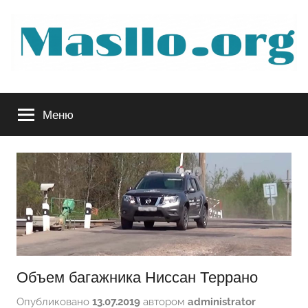
Перейти
к
содержимому
Руководство
Меню
по
обслуживанию
вашего
авто
Объем багажника Ниссан Террано
Опубликовано
13.07.2019
автором
administrator