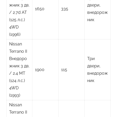
жник 3 дв.
двери,
1650
335
/ 2.7d AT
внедорож
(125 л.с.)
ник
4WD
(1996)
Nissan
Terrano II
Внедоро
Три
жник 3 дв.
двери,
1900
115
/ 2.4 MT
внедорож
(124 л.с.)
ник
4WD
(1993)
Nissan
Terrano II