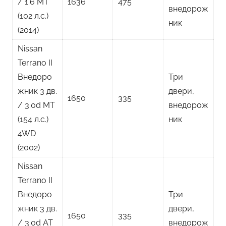
/ 1.6 MT
1636
475
внедорож
(102 л.с.)
ник
(2014)
Nissan
Terrano II
Внедоро
Три
жник 3 дв.
двери,
1650
335
/ 3.0d MT
внедорож
(154 л.с.)
ник
4WD
(2002)
Nissan
Terrano II
Внедоро
Три
жник 3 дв.
двери,
1650
335
/ 3.0d AT
внедорож