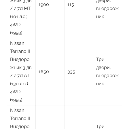
жник 3 дв.
двери,
1900
115
/ 2.7d MT
внедорож
(101 л.с.)
ник
4WD
(1993)
Nissan
Terrano II
Внедоро
Три
жник 3 дв.
двери,
1650
335
/ 2.7d AT
внедорож
(130 л.с.)
ник
4WD
(1995)
Nissan
Terrano II
Внедоро
Три