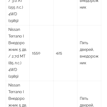
/ 3.0 AT
внедорож
(155 л.с.)
ник
4WD
(1989)
Nissan
Terrano I
Внедоро
Пять
жник 5 дв.
дверей,
1550
425
/ 2.7d MT
внедорож
(85 л.с.)
ник
4WD
(1989)
Nissan
Terrano I
Внедоро
Пять
жник 5 дв.
дверей,