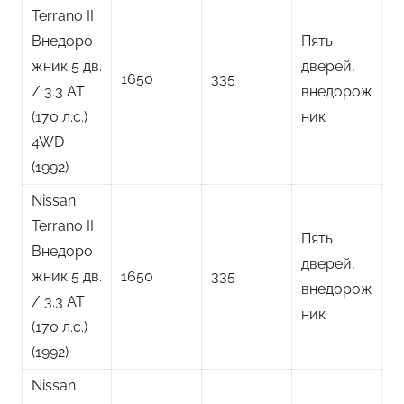
Terrano II
Внедоро
Пять
жник 5 дв.
дверей,
1650
335
/ 3.3 AT
внедорож
(170 л.с.)
ник
4WD
(1992)
Nissan
Terrano II
Пять
Внедоро
дверей,
жник 5 дв.
1650
335
внедорож
/ 3.3 AT
ник
(170 л.с.)
(1992)
Nissan