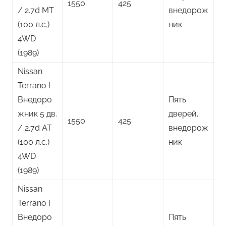
1550
425
/ 2.7d MT
внедорож
(100 л.с.)
ник
4WD
(1989)
Nissan
Terrano I
Внедоро
Пять
жник 5 дв.
дверей,
1550
425
/ 2.7d AT
внедорож
(100 л.с.)
ник
4WD
(1989)
Nissan
Terrano I
Внедоро
Пять