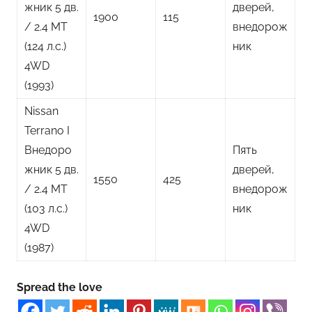
жник 5 дв.
дверей,
1900
115
/ 2.4 MT
внедорож
(124 л.с.)
ник
4WD
(1993)
Nissan
Terrano I
Внедоро
Пять
жник 5 дв.
дверей,
1550
425
/ 2.4 MT
внедорож
(103 л.с.)
ник
4WD
(1987)
Spread the love