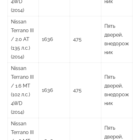
4WD
ник
(2014)
Nissan
Пять
Terrano III
дверей,
/ 2.0 AT
1636
475
внедорож
(135 л.с.)
ник
(2014)
Nissan
Terrano III
Пять
/ 1.6 MT
дверей,
1636
475
(102 л.с.)
внедорож
4WD
ник
(2014)
Nissan
Пять
Terrano III
дверей,