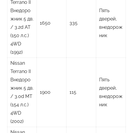
Terrano II
Внедоро
Пять
жник 5 дв.
дверей,
1650
335
/ 3.2d AT
внедорож
(150 л.с.)
ник
4WD
(1992)
Nissan
Terrano II
Внедоро
Пять
жник 5 дв.
дверей,
1900
115
/ 3.0d MT
внедорож
(154 л.с.)
ник
4WD
(2002)
Nissan