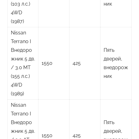
(103 л.с.)
ник
4WD
(1987)
Nissan
Terrano I
Внедоро
Пять
жник 5 дв.
дверей,
1550
425
/ 3.0 MT
внедорож
(155 л.с.)
ник
4WD
(1989)
Nissan
Terrano I
Внедоро
Пять
жник 5 дв.
дверей,
1550
425