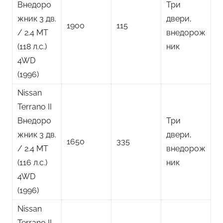
Внедоро
Три
жник 3 дв.
двери,
1900
115
/ 2.4 MT
внедорож
(118 л.с.)
ник
4WD
(1996)
Nissan
Terrano II
Внедоро
Три
жник 3 дв.
двери,
1650
335
/ 2.4 MT
внедорож
(116 л.с.)
ник
4WD
(1996)
Nissan
Terrano II