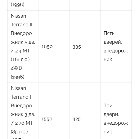
(1996)
Nissan
Terrano II
Внедоро
Пять
жник 5 дв.
дверей,
1650
335
/ 2.4 MT
внедорож
(116 л.с.)
ник
4WD
(1996)
Nissan
Terrano I
Внедоро
Три
жник 3 дв.
двери,
1550
425
/ 2.7d MT
внедорож
(85 л.с.)
ник