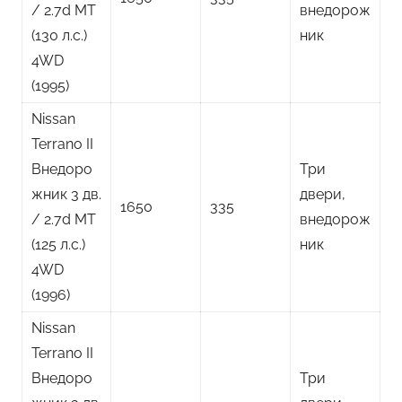
/ 2.7d MT
внедорож
(130 л.с.)
ник
4WD
(1995)
Nissan
Terrano II
Внедоро
Три
жник 3 дв.
двери,
1650
335
/ 2.7d MT
внедорож
(125 л.с.)
ник
4WD
(1996)
Nissan
Terrano II
Внедоро
Три