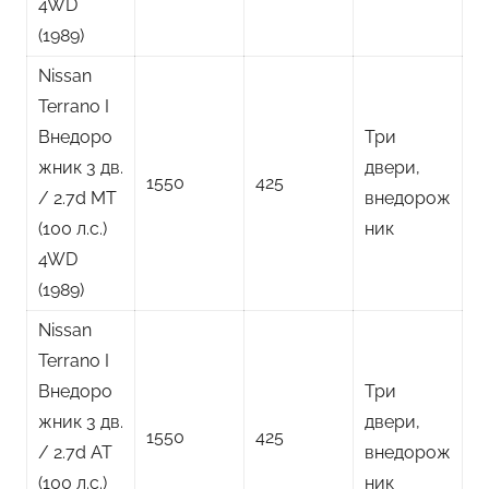
4WD
(1989)
Nissan
Terrano I
Внедоро
Три
жник 3 дв.
двери,
1550
425
/ 2.7d MT
внедорож
(100 л.с.)
ник
4WD
(1989)
Nissan
Terrano I
Внедоро
Три
жник 3 дв.
двери,
1550
425
/ 2.7d AT
внедорож
(100 л.с.)
ник