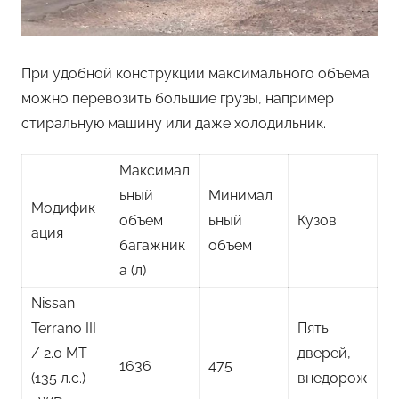
При удобной конструкции максимального объема
можно перевозить большие грузы, например
стиральную машину или даже холодильник.
Максимал
ьный
Минимал
Модифик
объем
ьный
Кузов
ация
багажник
объем
а (л)
Nissan
Terrano III
Пять
/ 2.0 MT
дверей,
1636
475
(135 л.с.)
внедорож