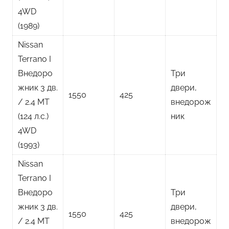
4WD
(1989)
Nissan
Terrano I
Внедоро
Три
жник 3 дв.
двери,
1550
425
/ 2.4 MT
внедорож
(124 л.с.)
ник
4WD
(1993)
Nissan
Terrano I
Внедоро
Три
жник 3 дв.
двери,
1550
425
/ 2.4 MT
внедорож