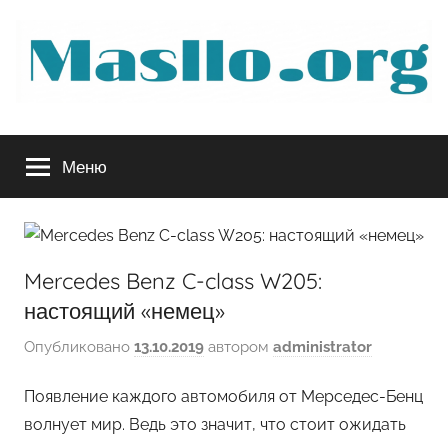
Перейти
к
содержимому
Руководство
Меню
по
обслуживанию
Mercedes Benz C-class W205:
вашего
настоящий «немец»
авто
Опубликовано
13.10.2019
автором
administrator
Появление каждого автомобиля от Мерседес-Бенц
волнует мир. Ведь это значит, что стоит ожидать