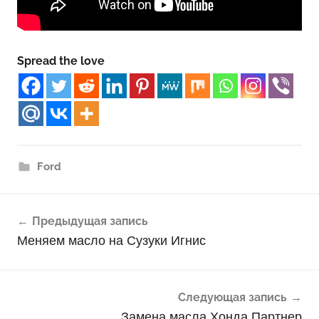
Spread the love
Ford
Навигация
Предыдущая запись
по
Меняем масло на Сузуки Игнис
записям
Следующая запись
Замена масла Хонда Партнер