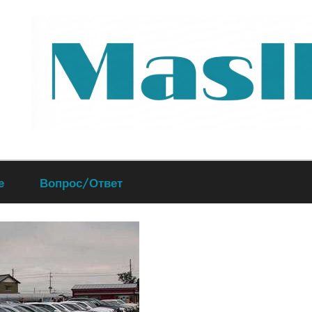
Руководство
е
Вопрос/Ответ
по
обслуживанию
вашего