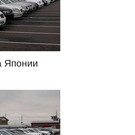
авто
а Японии