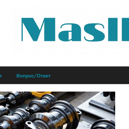
Руководство
е
Вопрос/Ответ
по
обслуживанию
вашего