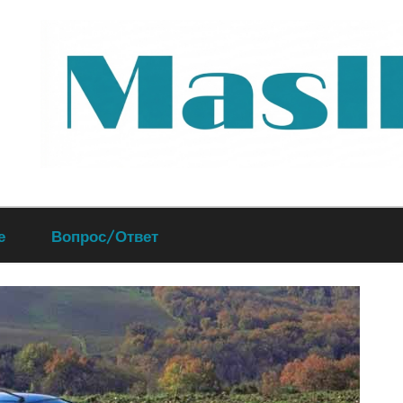
Руководство
е
Вопрос/Ответ
по
обслуживанию
вашего