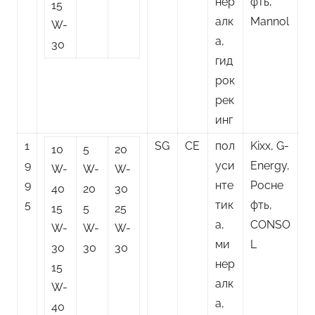
нер
фть,
15
алк
Mannol
W-
а,
30
гид
рок
рек
инг
1
SG
CE
пол
Kixx, G-
10
5
20
9
уси
Energy,
W-
W-
W-
9
нте
Росне
40
20
30
5
тик
фть,
15
5
25
а,
CONSO
W-
W-
W-
ми
L
30
30
30
нер
15
алк
W-
а,
40