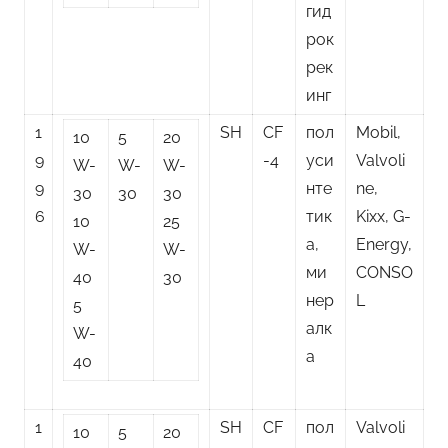
гид
рок
рек
инг
1
SH
CF
пол
Mobil,
10
5
20
9
-4
уси
Valvoli
W-
W-
W-
9
нте
ne,
30
30
30
6
тик
Kixx, G-
10
25
а,
Energy,
W-
W-
ми
CONSO
40
30
нер
L
5
алк
W-
а
40
1
SH
CF
пол
Valvoli
10
5
20