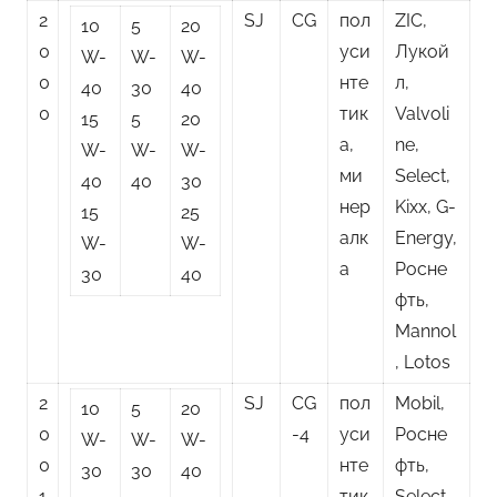
2
SJ
CG
пол
ZIC,
10
5
20
0
уси
Лукой
W-
W-
W-
0
нте
л,
40
30
40
0
тик
Valvoli
15
5
20
а,
ne,
W-
W-
W-
ми
Select,
40
40
30
нер
Kixx, G-
15
25
алк
Energy,
W-
W-
а
Росне
30
40
фть,
Mannol
, Lotos
2
SJ
CG
пол
Mobil,
10
5
20
0
-4
уси
Росне
W-
W-
W-
0
нте
фть,
30
30
40
1
тик
Select,