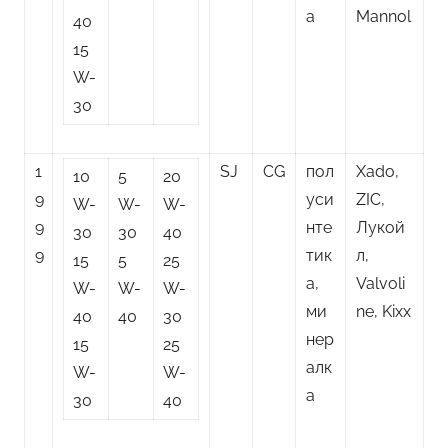
а
Mannol
40
15
W-
30
1
SJ
CG
пол
Xado,
10
5
20
9
уси
ZIC,
W-
W-
W-
9
нте
Лукой
30
30
40
9
тик
л,
15
5
25
а,
Valvoli
W-
W-
W-
ми
ne, Kixx
40
40
30
нер
15
25
алк
W-
W-
а
30
40