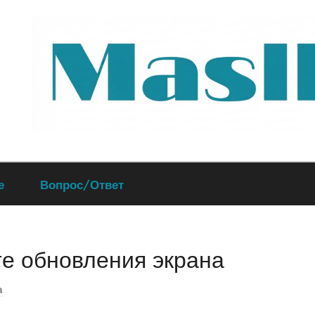
Руководство
е
Вопрос/Ответ
по
обслуживанию
те обновления экрана
вашего
а