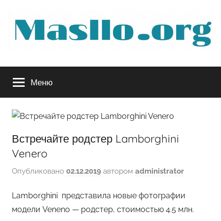
Перейти
к
содержимому
Руководство
Меню
по
обслуживанию
Встречайте родстер Lamborghini
вашего
Venero
авто
Опубликовано
02.12.2019
автором
administrator
Lamborghini представила новые фотографии
модели Veneno — родстер, стоимостью 4.5 млн.