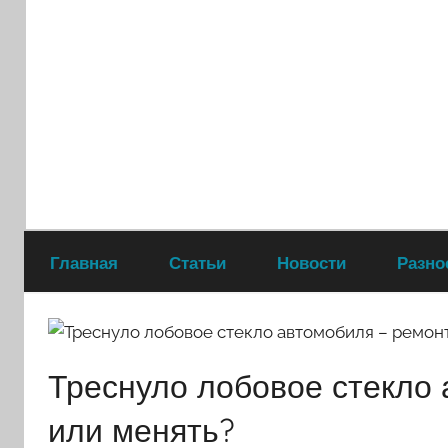
Перейти
к
содержимому
Главная
Статьи
Новости
Разно
Треснуло лобовое стекло
или менять?