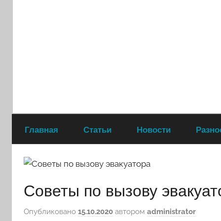
Перейти
к
содержимому
Главная
Статьи
Новости
Разно
Советы по вызову эвакуат
Опубликовано
15.10.2020
автором
administrator