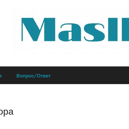
Руководство
е
Вопрос/Ответ
по
обслуживанию
ора
вашего