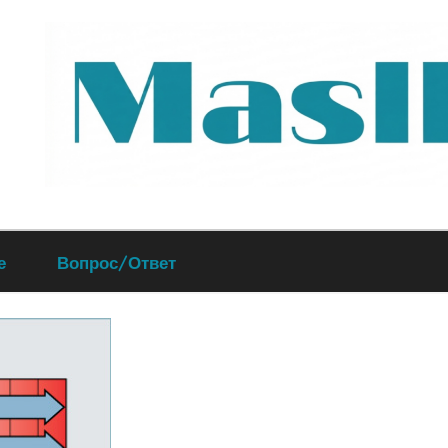
Руководство
е
Вопрос/Ответ
по
обслуживанию
вашего