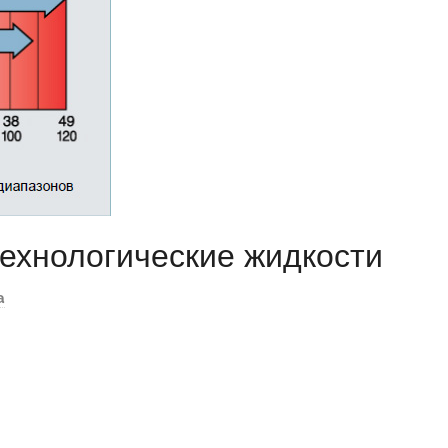
авто
ехнологические жидкости
а