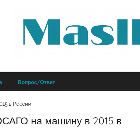
Руководство
е
Вопрос/Ответ
по
обслуживанию
ОСАГО на машину в 2015 в
вашего