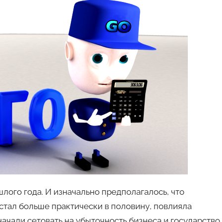
лого года. И изначально предполагалось, что
н стал больше практически в половину, повлияла
начали сетовать на убыточность бизнеса и государство