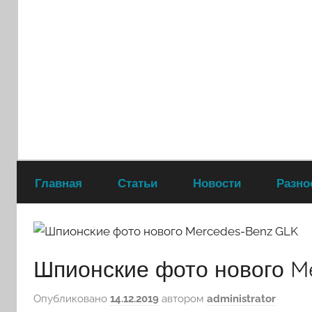
Перейти
к
содержимому
Главная
Статьи
Новости
Разно
Шпионские фото нового M
Опубликовано
14.12.2019
автором
administrator