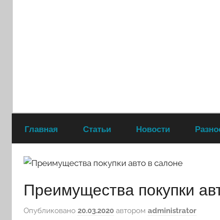
Перейти
к
содержимому
Главная
Статьи
Новости
Разно
Преимущества покупки авт
Опубликовано
20.03.2020
автором
administrator