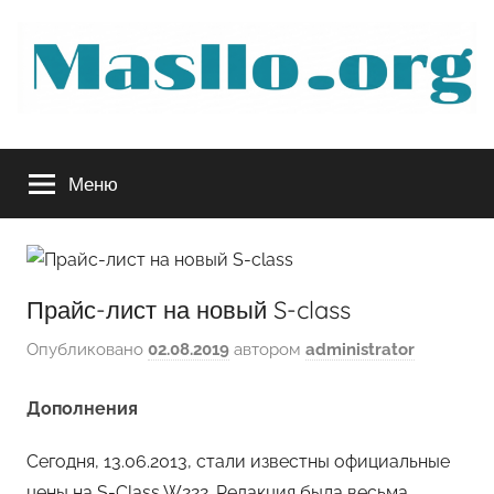
Перейти
к
содержимому
Руководство
Меню
по
обслуживанию
Прайс-лист на новый S-class
вашего
Опубликовано
02.08.2019
автором
administrator
авто
Дополнения
Сегодня, 13.06.2013, стали известны официальные
цены на S-Class W222. Редакция была весьма