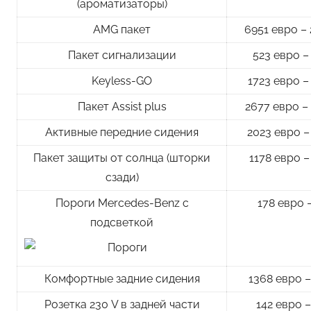
(ароматизаторы)
AMG пакет
6951 евро –
Пакет сигнализации
523 евро –
Keyless-GO
1723 евро –
Пакет Assist plus
2677 евро –
Активные передние сидения
2023 евро –
Пакет защиты от солнца (шторки
1178 евро –
сзади)
Пороги Mercedes-Benz с
178 евро 
подсветкой
Комфортные задние сидения
1368 евро –
Розетка 230 V в задней части
142 евро –