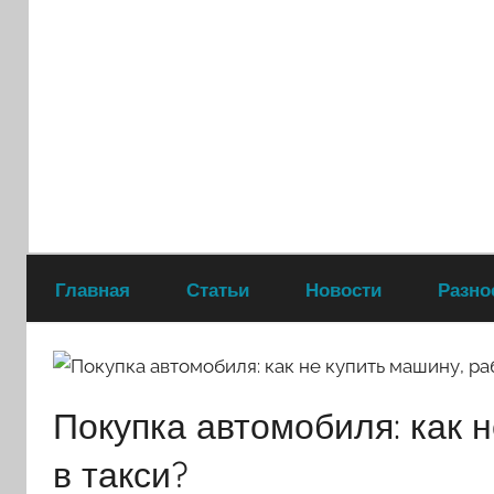
Перейти
к
содержимому
Главная
Статьи
Новости
Разно
Покупка автомобиля: как 
в такси?