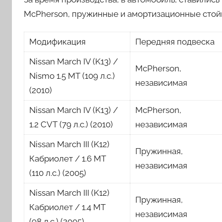
McPherson, пружинные и амортизационные стой
Модификация
Передняя подвеска
Nissan March IV (K13) /
McPherson,
Nismo 1.5 MT (109 л.с.)
независимая
(2010)
Nissan March IV (K13) /
McPherson,
1.2 CVT (79 л.с.) (2010)
независимая
Nissan March III (K12)
Пружинная,
Кабриолет / 1.6 MT
независимая
(110 л.с.) (2005)
Nissan March III (K12)
Пружинная,
Кабриолет / 1.4 MT
независимая
(98 л.с.) (2005)