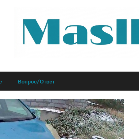
Руководство
е
Вопрос/Ответ
по
обслуживанию
вашего