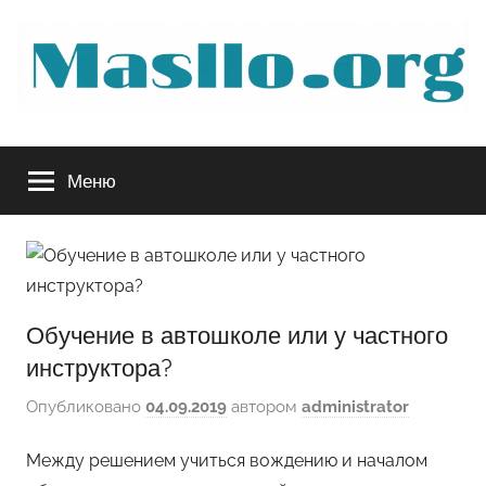
Перейти
к
содержимому
Руководство
Меню
по
обслуживанию
вашего
Обучение в автошколе или у частного
авто
инструктора?
Опубликовано
04.09.2019
автором
administrator
Между решением учиться вождению и началом