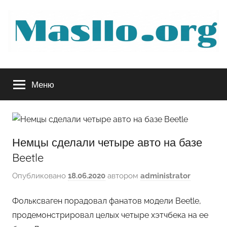
Перейти
к
содержимому
Руководство
Меню
по
обслуживанию
Немцы сделали четыре авто на базе
вашего
Beetle
авто
Опубликовано
18.06.2020
автором
administrator
Фольксваген порадовал фанатов модели Beetle,
продемонстрировал целых четыре хэтчбека на ее