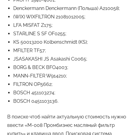
Denckermann Denckermann (Польша) A210058;
(WIX) WIXFILTRON 21081012005;
LFA MISFAT Z175;
STARLINE S SF OF0255;
KS 50013200 Kolbenschmidt (KS);
MFILTER TF57;
JSASAKASHI JS Asakashi C0065;
BORG & BECK BFO4003;
MANN-FILTER W914210;
FILTRON OP5662;
BOSCH 451103274;
BOSCH 0451103136.
В поиске чтоб найти актуальную стоимость нужно
ввести «M-008 Промбизнес масляный фильтр
купить» и клавиша ввод. Поисковая система