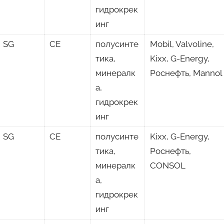
гидрокрек
инг
SG
CE
полусинте
Mobil, Valvoline,
тика,
Kixx, G-Energy,
минералк
Роснефть, Mannol
а,
гидрокрек
инг
SG
CE
полусинте
Kixx, G-Energy,
тика,
Роснефть,
минералк
CONSOL
а,
гидрокрек
инг