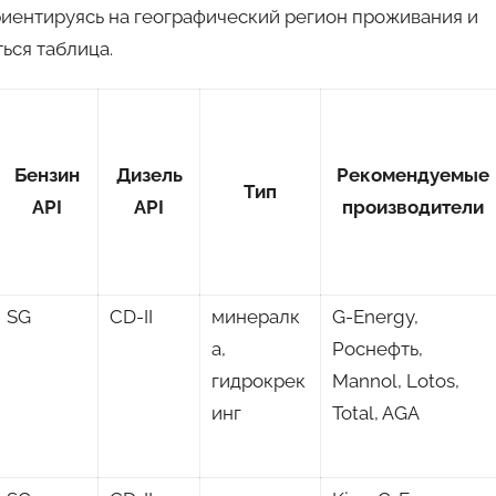
риентируясь на географический регион проживания и
ься таблица.
Бензин
Дизель
Рекомендуемые
Тип
API
API
производители
SG
CD-II
минералк
G-Energy,
а,
Роснефть,
гидрокрек
Mannol, Lotos,
инг
Total, AGA