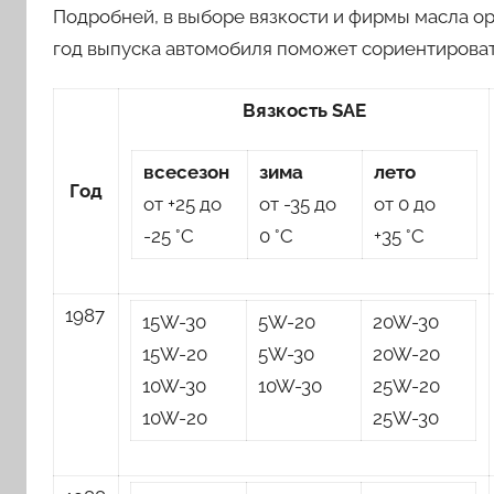
Подробней, в выборе вязкости и фирмы масла о
год выпуска автомобиля поможет сориентироват
Вязкость SAE
всесезон
зима
лето
Год
от +25 до
от -35 до
от 0 до
-25 °C
0 °C
+35 °C
1987
15W-30
5W-20
20W-30
15W-20
5W-30
20W-20
10W-30
10W-30
25W-20
10W-20
25W-30