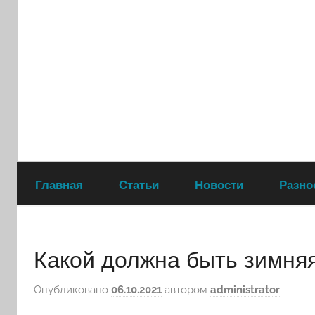
Перейти
к
содержимому
Главная
Статьи
Новости
Разно
Какой должна быть зимняя
Опубликовано
06.10.2021
автором
administrator