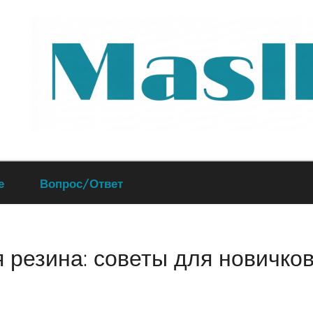
Руководство
е
Вопрос/Ответ
по
обслуживанию
 резина: советы для новичко
вашего