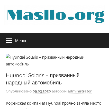
Перейти
к
содержимому
Руководство
Меню
по
обслуживанию
вашего
Hyundai Solaris – призванный
авто
народный автомобиль
Опубликовано
09.03.2020
автором
administrator
Корейская компания Hyundai прочно заняла место