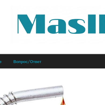
Руководство
е
Вопрос/Ответ
по
обслуживанию
вашего