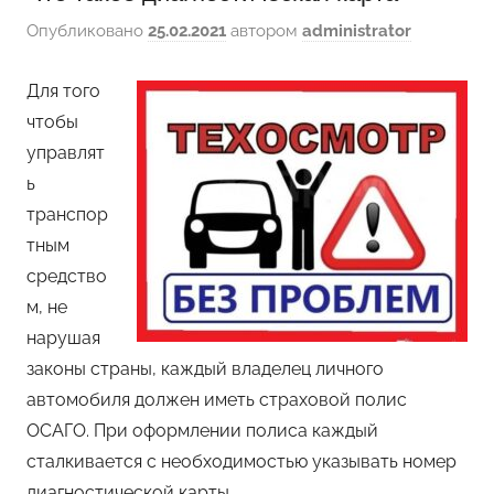
Опубликовано
25.02.2021
автором
administrator
Для того
чтобы
управлят
ь
транспор
тным
средство
м, не
нарушая
законы страны, каждый владелец личного
автомобиля должен иметь страховой полис
ОСАГО. При оформлении полиса каждый
сталкивается с необходимостью указывать номер
диагностической карты.