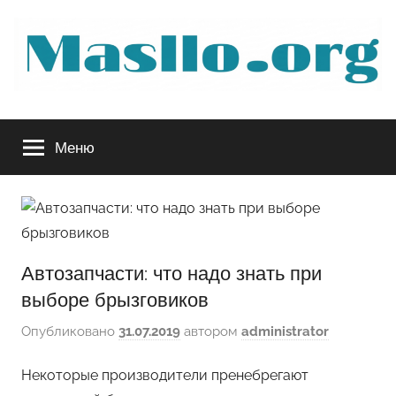
Перейти
к
содержимому
Руководство
Меню
по
обслуживанию
вашего
Автозапчасти: что надо знать при
авто
выборе брызговиков
Опубликовано
31.07.2019
автором
administrator
Некоторые производители пренебрегают