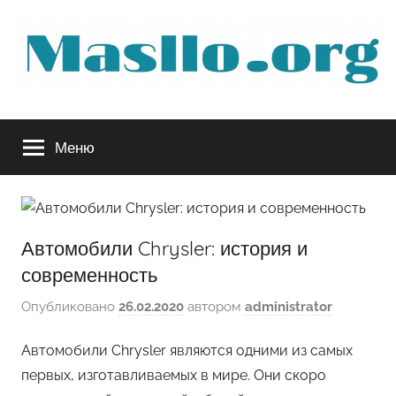
Перейти
к
содержимому
Руководство
Меню
по
обслуживанию
Автомобили Chrysler: история и
вашего
современность
авто
Опубликовано
26.02.2020
автором
administrator
Автомобили Chrysler являются одними из самых
первых, изготавливаемых в мире. Они скоро