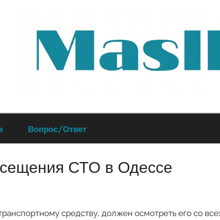
Руководство
е
Вопрос/Ответ
по
посещения СТО в Одессе
обслуживанию
вашего
транспортному средству, должен осмотреть его со все