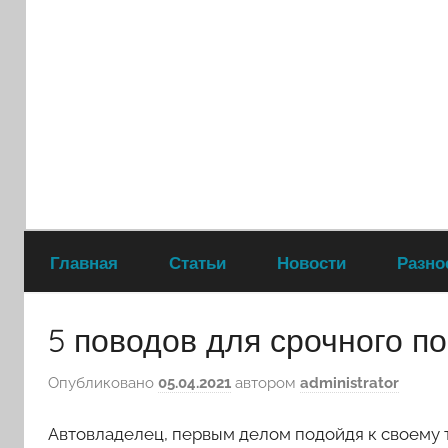
Перейти
к
содержимому
Главная
Статьи
Новости
Разно
5 поводов для срочного 
Опубликовано
05.04.2021
автором
administrator
Автовладелец, первым делом подойдя к своему 