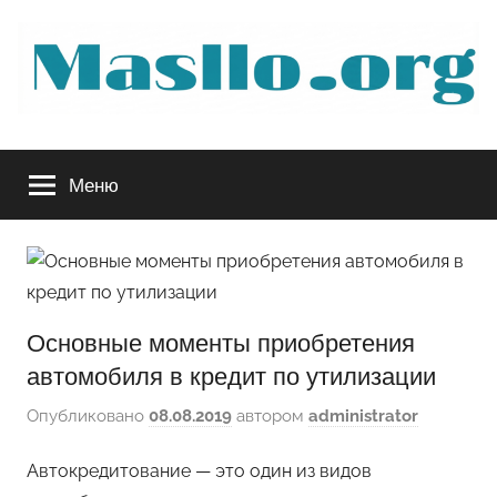
Перейти
к
содержимому
Руководство
Меню
по
обслуживанию
вашего
Основные моменты приобретения
авто
автомобиля в кредит по утилизации
Опубликовано
08.08.2019
автором
administrator
Автокредитование — это один из видов